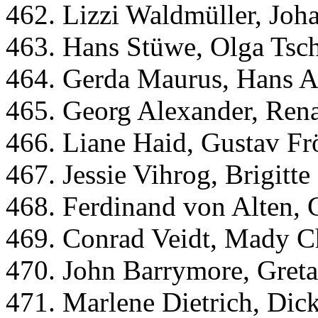
462. Lizzi Waldmüller, Jo
463. Hans Stüwe, Olga Ts
464. Gerda Maurus, Hans A
465. Georg Alexander, Rena
466. Liane Haid, Gustav Frö
467. Jessie Vihrog, Brigitt
468. Ferdinand von Alten, 
469. Conrad Veidt, Mady Ch
470. John Barrymore, Gret
471. Marlene Dietrich, Dic