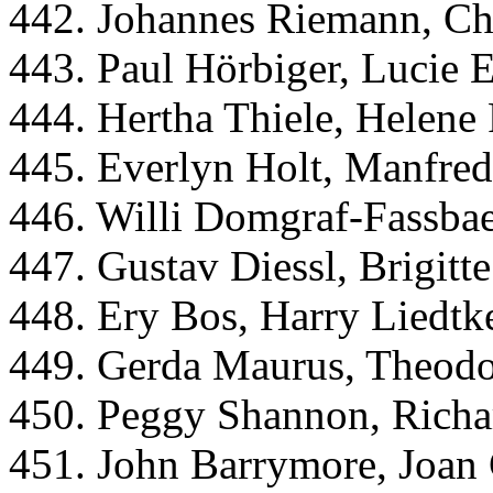
442. Johannes Riemann, Ch
443. Paul Hörbiger, Lucie 
444. Hertha Thiele, Helene
445. Everlyn Holt, Manfred
446. Willi Domgraf-Fassbae
447. Gustav Diessl, Brigitt
448. Ery Bos, Harry Liedtk
449. Gerda Maurus, Theod
450. Peggy Shannon, Richa
451. John Barrymore, Joan